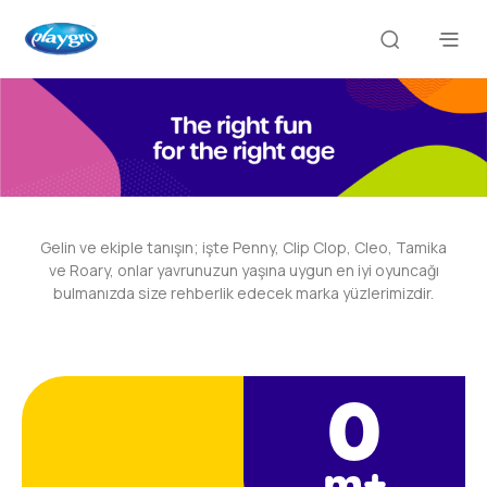
Gelin ve ekiple tanışın; işte Penny, Clip Clop, Cleo, Tamika
ve Roary, onlar yavrunuzun yaşına uygun en iyi oyuncağı
bulmanızda size rehberlik edecek marka yüzlerimizdir.
0
m+