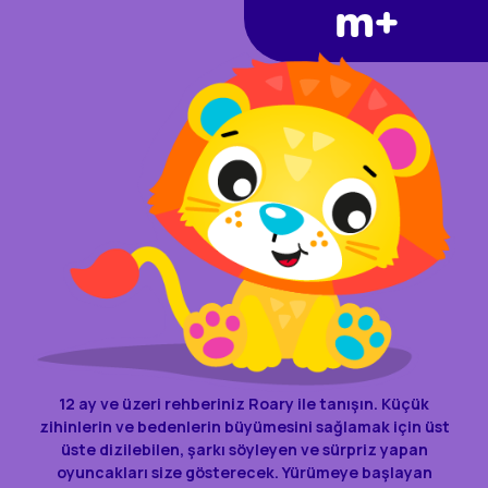
m+
12 ay ve üzeri rehberiniz Roary ile tanışın. Küçük
zihinlerin ve bedenlerin büyümesini sağlamak için üst
üste dizilebilen, şarkı söyleyen ve sürpriz yapan
oyuncakları size gösterecek. Yürümeye başlayan